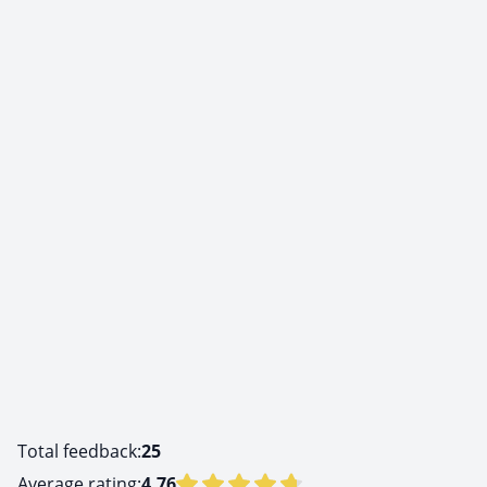
Total feedback:
25
Average rating:
4.76